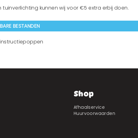
 tuinverlichting kunnen wij voor €5 extra erbij doen.
KBARE BESTANDEN
instructiepoppen
Shop
Afhaalservice
Huurvoorwaarden