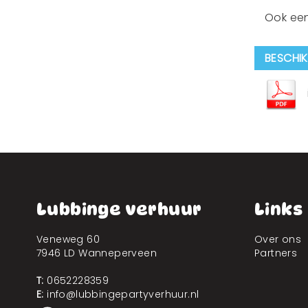
Ook een
BESCHI
Lubbinge verhuur
Links
Veneweg 60
Over ons
7946 LD Wanneperveen
Partners
T:
0652228359
E:
info@lubbingepartyverhuur.nl