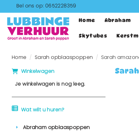
Bel ons op: 0652228359
Home
Abraham
Skytubes
Kerstm
Home
Sarah opblaaspoppen
Sarah amazone
Sarah
Winkelwagen
Je winkelwagen is nog leeg.
Wat wilt u huren?
Abraham opblaaspoppen