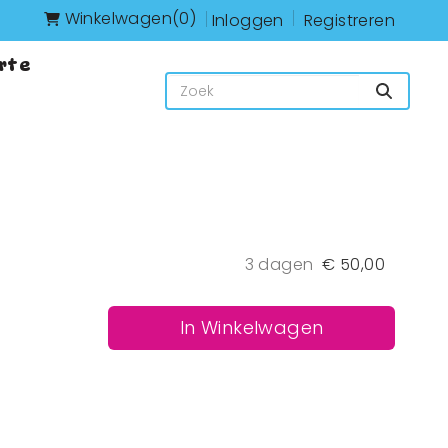
Winkelwagen
(0)
Inloggen
Registreren
rte
Zoeken
3 dagen
€
50,00
In Winkelwagen