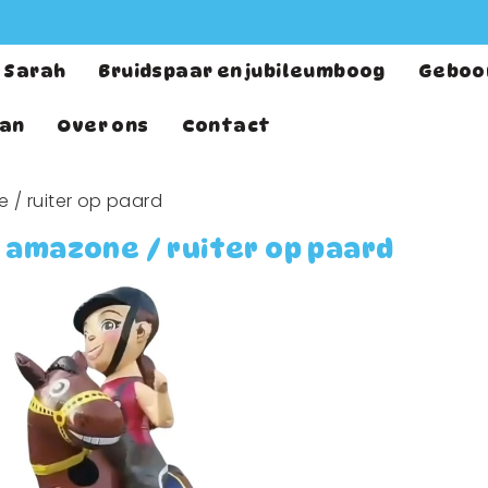
Sarah
Bruidspaar en jubileumboog
Geboo
an
Over ons
Contact
 / ruiter op paard
 amazone / ruiter op paard