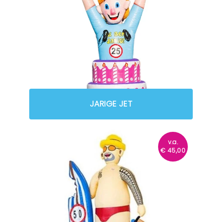
JARIGE JET
v.a.
€
45,00