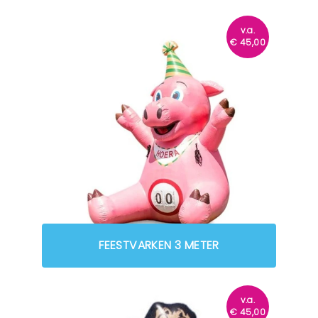
v.a.
€
45,00
FEESTVARKEN 3 METER
v.a.
€
45,00