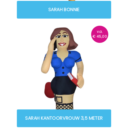
SARAH BONNIE
v.a.
€
45,00
SARAH KANTOORVROUW 3,5 METER