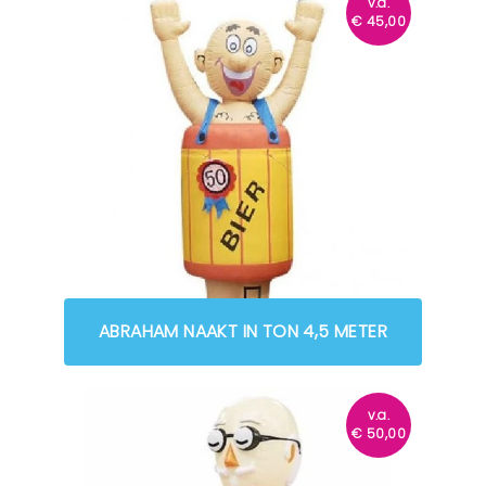
v.a.
€
45,00
ABRAHAM NAAKT IN TON 4,5 METER
v.a.
€
50,00