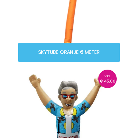
SKYTUBE ORANJE 6 METER
v.a.
€
45,00