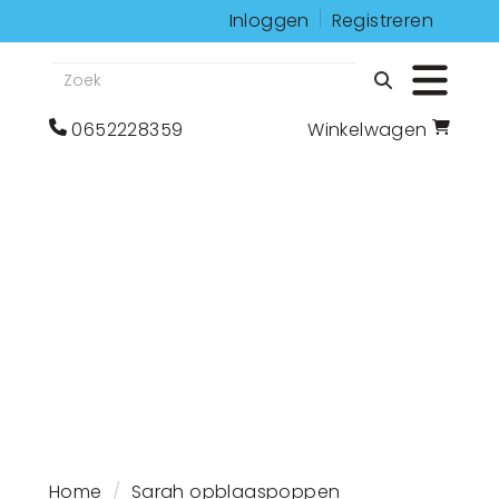
Inloggen
Registreren
Zoeken
Toggle 
bel
Ga
0652228359
Winkelwagen
ons
naar
op
winkelwagenoagina
0652228359
Home
Sarah opblaaspoppen