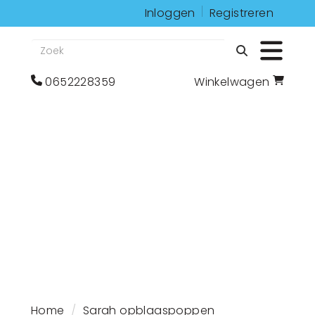
Inloggen
Registreren
Zoeken
Toggle 
bel
Ga
0652228359
Winkelwagen
ons
naar
op
winkelwagenoagina
0652228359
Home
Sarah opblaaspoppen