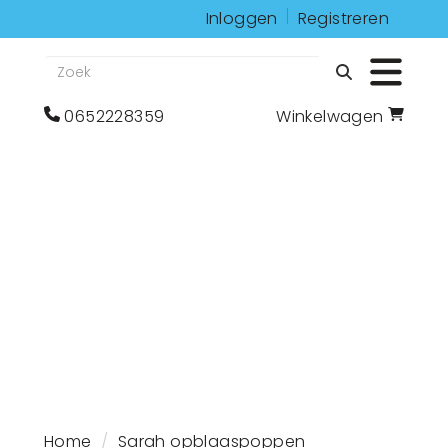
Inloggen
Registreren
Zoeken
Toggle 
bel
Ga
0652228359
Winkelwagen
ons
naar
op
winkelwagenoagina
0652228359
Home
Sarah opblaaspoppen