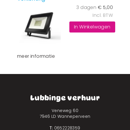
3 dagen
€
5,00
Incl. BTW
In Winkelwagen
meer informatie
Lubbinge verhuur
Veneweg 60
7946 LD Wanneperveen
T:
0652228359