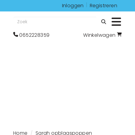
Inloggen
Registreren
Zoeken
Toggle 
bel
Ga
0652228359
Winkelwagen
ons
naar
op
winkelwagenoagina
0652228359
Home
Sarah opblaaspoppen